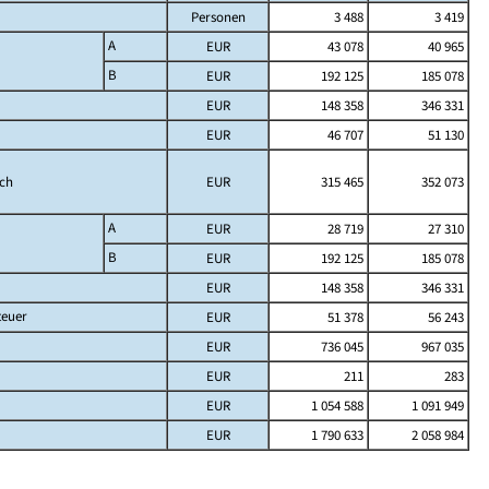
Personen
3 488
3 419
A
EUR
43 078
40 965
B
EUR
192 125
185 078
EUR
148 358
346 331
EUR
46 707
51 130
ich
EUR
315 465
352 073
A
EUR
28 719
27 310
B
EUR
192 125
185 078
EUR
148 358
346 331
teuer
EUR
51 378
56 243
EUR
736 045
967 035
EUR
211
283
EUR
1 054 588
1 091 949
EUR
1 790 633
2 058 984