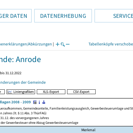
GER DATEN
DATENERHEBUNG
SERVIC
henerklärungen/Abkürzungen
|
Tabellenköpfe verschob
nde: Anrode
bis 31.12.2022
änderungen der Gemeinde
lagen 2008 - 2009
ueraufkommen, Gemeindeanteile, Familienleistungsausgleich, Gewerbesteuerumlage und Steue
 Jahres (lt. § 11 Abs. 3 ThürFAG)
31.12. des vorvergangenen Jahres
l der Gewerbesteuer ohne Abzug Gewerbesteuerumlage
Merkmal