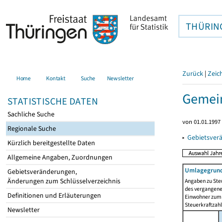
THÜRIN
Zurück
|
Zeic
Home
Kontakt
Suche
Newsletter
Gemei
STATISTISCHE DATEN
Sachliche Suche
von 01.01.1997 
Regionale Suche
▸
Gebietsver
Kürzlich bereitgestellte Daten
Allgemeine Angaben, Zuordnungen
Umlagegrund
Gebietsveränderungen,
Änderungen zum Schlüsselverzeichnis
Angaben zu Ste
des vergangenen
Definitionen und Erläuterungen
Einwohner zum 
Steuerkraftzah
Newsletter