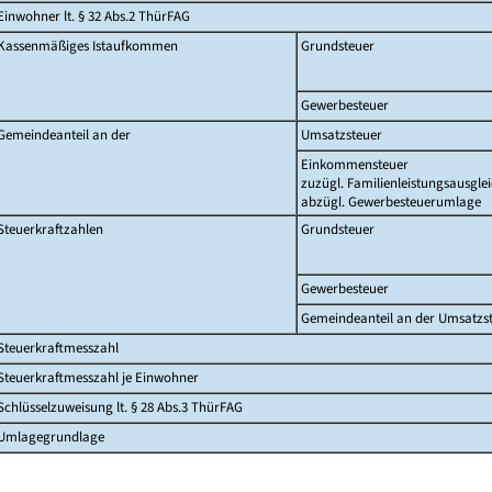
Einwohner lt. § 32 Abs.2 ThürFAG
Kassenmäßiges Istaufkommen
Grundsteuer
Gewerbesteuer
Gemeindeanteil an der
Umsatzsteuer
Einkommensteuer
zuzügl. Familienleistungsausgle
abzügl. Gewerbesteuerumlage
Steuerkraftzahlen
Grundsteuer
Gewerbesteuer
Gemeindeanteil an der Umsatzs
Steuerkraftmesszahl
Steuerkraftmesszahl je Einwohner
Schlüsselzuweisung lt. § 28 Abs.3 ThürFAG
Umlagegrundlage