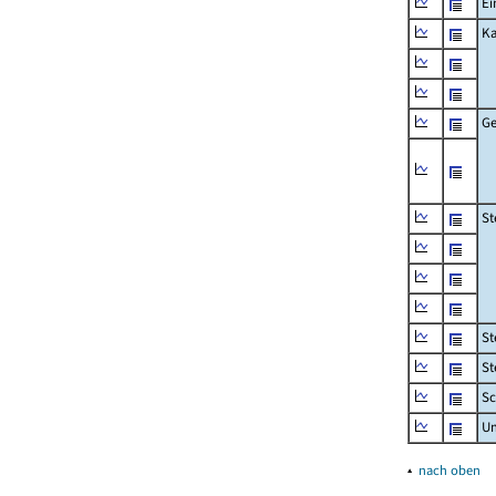
Ei
Ka
Ge
St
St
St
Sc
U
▴
nach oben