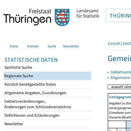
THÜRIN
Zurück
|
Zeic
Home
Kontakt
Suche
Newsletter
Gemein
STATISTISCHE DATEN
Sachliche Suche
▸
Gebietsver
Regionale Suche
▸
Allgemeine
Kürzlich bereitgestellte Daten
Allgemeine Angaben, Zuordnungen
Umlagegrund
Gebietsveränderungen,
Angaben zu Ste
Änderungen zum Schlüsselverzeichnis
vorvergangenen 
Einwohner zum 
Definitionen und Erläuterungen
Steuerkraftzah
Newsletter