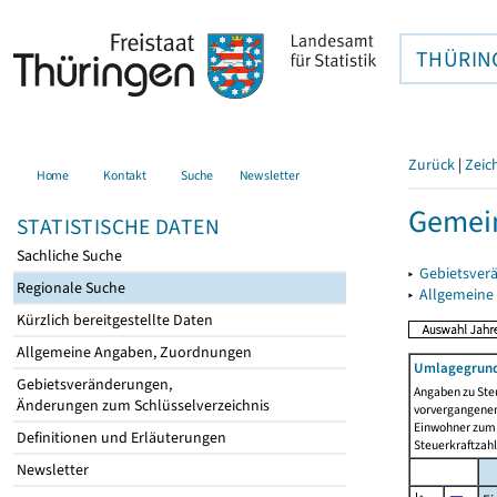
THÜRIN
Zurück
|
Zeic
Home
Kontakt
Suche
Newsletter
Gemein
STATISTISCHE DATEN
Sachliche Suche
▸
Gebietsver
Regionale Suche
▸
Allgemeine
Kürzlich bereitgestellte Daten
Allgemeine Angaben, Zuordnungen
Umlagegrund
Gebietsveränderungen,
Angaben zu Ste
Änderungen zum Schlüsselverzeichnis
vorvergangenen 
Einwohner zum 
Definitionen und Erläuterungen
Steuerkraftzah
Newsletter