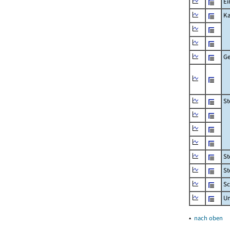
Ei
Ka
Ge
St
St
St
Sc
U
▴
nach oben