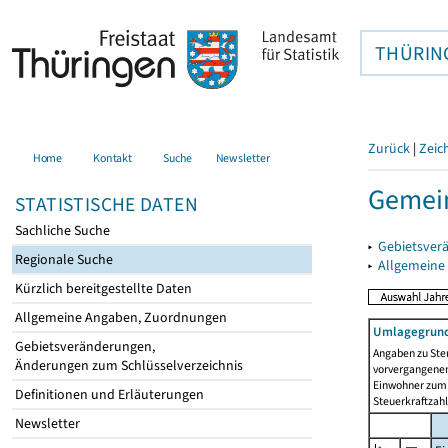
THÜRIN
Zurück
|
Zeic
Home
Kontakt
Suche
Newsletter
Gemein
STATISTISCHE DATEN
Sachliche Suche
▸
Gebietsver
Regionale Suche
▸
Allgemeine
Kürzlich bereitgestellte Daten
Allgemeine Angaben, Zuordnungen
Umlagegrund
Gebietsveränderungen,
Angaben zu Ste
Änderungen zum Schlüsselverzeichnis
vorvergangenen 
Einwohner zum 
Definitionen und Erläuterungen
Steuerkraftzah
Newsletter