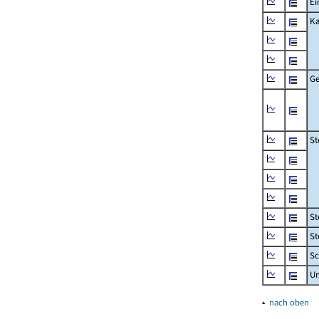
Ei
Ka
Ge
St
St
St
Sc
U
▴
nach oben