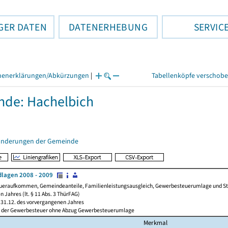
GER DATEN
DATENERHEBUNG
SERVIC
henerklärungen/Abkürzungen
|
Tabellenköpfe verschob
de: Hachelbich
änderungen der Gemeinde
lagen 2008 - 2009
ueraufkommen, Gemeindeanteile, Familienleistungsausgleich, Gewerbesteuerumlage und Steue
 Jahres (lt. § 11 Abs. 3 ThürFAG)
31.12. des vorvergangenen Jahres
l der Gewerbesteuer ohne Abzug Gewerbesteuerumlage
Merkmal