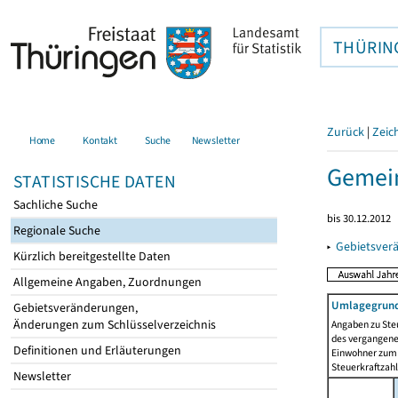
THÜRIN
Zurück
|
Zeic
Home
Kontakt
Suche
Newsletter
Gemein
STATISTISCHE DATEN
Sachliche Suche
bis 30.12.2012
Regionale Suche
▸
Gebietsver
Kürzlich bereitgestellte Daten
Allgemeine Angaben, Zuordnungen
Umlagegrund
Gebietsveränderungen,
Änderungen zum Schlüsselverzeichnis
Angaben zu Ste
des vergangenen
Definitionen und Erläuterungen
Einwohner zum 
Steuerkraftzah
Newsletter