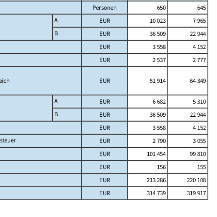
Personen
650
645
A
EUR
10 023
7 965
B
EUR
36 509
22 944
EUR
3 558
4 152
EUR
2 537
2 777
eich
EUR
51 914
64 349
A
EUR
6 682
5 310
B
EUR
36 509
22 944
EUR
3 558
4 152
steuer
EUR
2 790
3 055
EUR
101 454
99 810
EUR
156
155
EUR
213 286
220 108
EUR
314 739
319 917