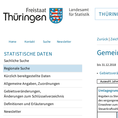
THÜRIN
Zurück
|
Zeic
Home
Kontakt
Suche
Newsletter
Gemei
STATISTISCHE DATEN
Sachliche Suche
bis 31.12.2018
Regionale Suche
▸
Gebietsver
Kürzlich bereitgestellte Daten
Allgemeine Angaben, Zuordnungen
Umlagegrund
Gebietsveränderungen,
Änderungen zum Schlüsselverzeichnis
Angaben zu Ste
des vergangenen
Definitionen und Erläuterungen
Einwohner zum 
Steuerkraftzah
Newsletter