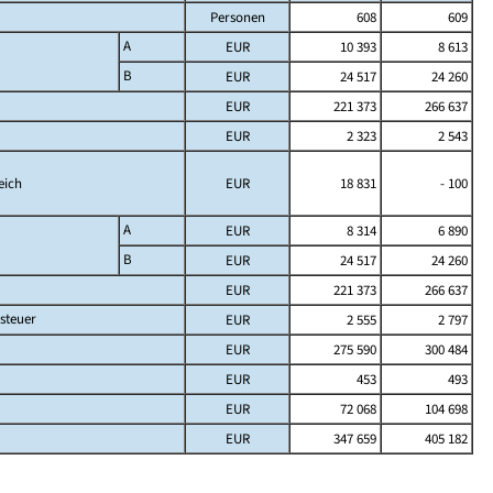
Personen
608
609
A
EUR
10 393
8 613
B
EUR
24 517
24 260
EUR
221 373
266 637
EUR
2 323
2 543
eich
EUR
18 831
- 100
A
EUR
8 314
6 890
B
EUR
24 517
24 260
EUR
221 373
266 637
steuer
EUR
2 555
2 797
EUR
275 590
300 484
EUR
453
493
EUR
72 068
104 698
EUR
347 659
405 182