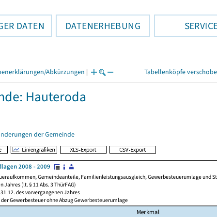
GER DATEN
DATENERHEBUNG
SERVIC
henerklärungen/Abkürzungen
|
Tabellenköpfe verschob
nde: Hauteroda
änderungen der Gemeinde
lagen 2008 - 2009
ueraufkommen, Gemeindeanteile, Familienleistungsausgleich, Gewerbesteuerumlage und Steue
 Jahres (lt. § 11 Abs. 3 ThürFAG)
31.12. des vorvergangenen Jahres
l der Gewerbesteuer ohne Abzug Gewerbesteuerumlage
Merkmal