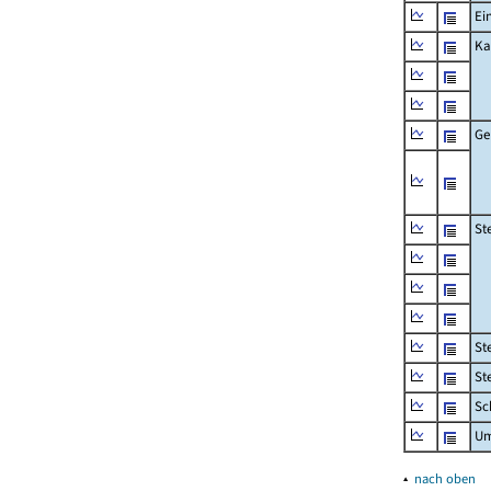
Ei
Ka
Ge
St
St
St
Sc
Um
▴
nach oben