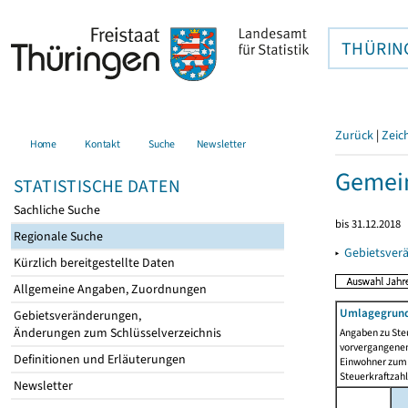
THÜRIN
Zurück
|
Zeic
Home
Kontakt
Suche
Newsletter
Gemein
STATISTISCHE DATEN
Sachliche Suche
bis 31.12.2018
Regionale Suche
▸
Gebietsver
Kürzlich bereitgestellte Daten
Allgemeine Angaben, Zuordnungen
Umlagegrund
Gebietsveränderungen,
Änderungen zum Schlüsselverzeichnis
Angaben zu Ste
vorvergangenen 
Definitionen und Erläuterungen
Einwohner zum 
Steuerkraftzah
Newsletter