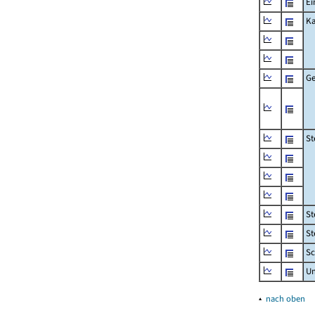
Ei
Ka
Ge
St
St
St
Sc
U
▴
nach oben