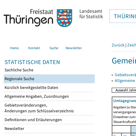
THÜRIN
Zurück
|
Zeic
Home
Kontakt
Suche
Newsletter
Gemein
STATISTISCHE DATEN
Sachliche Suche
▸
Gebietsver
Regionale Suche
▸
Allgemeine
Kürzlich bereitgestellte Daten
Allgemeine Angaben, Zuordnungen
Umlagegrund
Gebietsveränderungen,
Angaben zu Ste
Änderungen zum Schlüsselverzeichnis
vorvergangenen 
Einwohner zum 
Definitionen und Erläuterungen
Steuerkraftzah
Newsletter