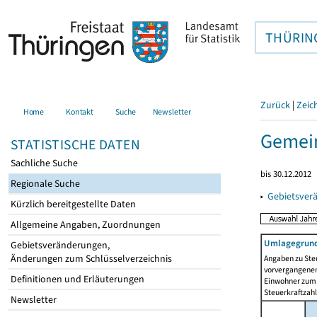
THÜRIN
Zurück
|
Zeic
Home
Kontakt
Suche
Newsletter
Gemein
STATISTISCHE DATEN
Sachliche Suche
bis 30.12.2012
Regionale Suche
▸
Gebietsver
Kürzlich bereitgestellte Daten
Allgemeine Angaben, Zuordnungen
Umlagegrund
Gebietsveränderungen,
Änderungen zum Schlüsselverzeichnis
Angaben zu Ste
vorvergangenen 
Definitionen und Erläuterungen
Einwohner zum 
Steuerkraftzah
Newsletter