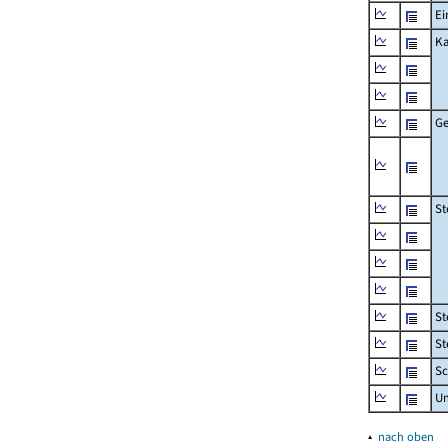
Ei
Ka
Ge
St
St
St
Sc
U
▴
nach oben