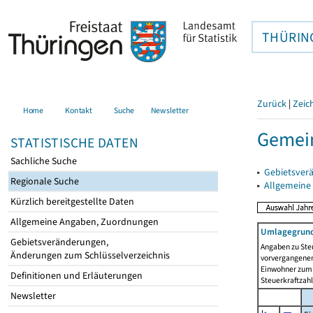
THÜRIN
Zurück
|
Zeic
Home
Kontakt
Suche
Newsletter
Gemein
STATISTISCHE DATEN
Sachliche Suche
▸
Gebietsver
Regionale Suche
▸
Allgemeine
Kürzlich bereitgestellte Daten
Allgemeine Angaben, Zuordnungen
Umlagegrund
Gebietsveränderungen,
Angaben zu Ste
Änderungen zum Schlüsselverzeichnis
vorvergangenen 
Einwohner zum 
Definitionen und Erläuterungen
Steuerkraftzah
Newsletter