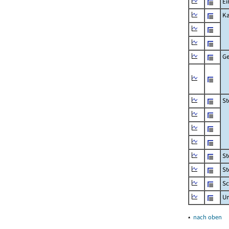
Ei
Ka
Ge
St
St
St
Sc
U
▴
nach oben