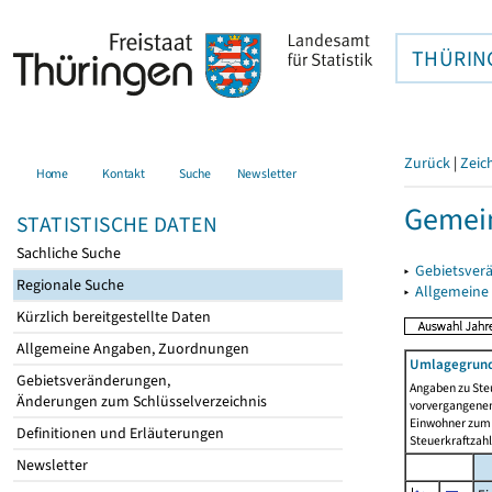
THÜRIN
Zurück
|
Zeic
Home
Kontakt
Suche
Newsletter
Gemei
STATISTISCHE DATEN
Sachliche Suche
▸
Gebietsver
Regionale Suche
▸
Allgemeine
Kürzlich bereitgestellte Daten
Allgemeine Angaben, Zuordnungen
Umlagegrund
Gebietsveränderungen,
Angaben zu Ste
Änderungen zum Schlüsselverzeichnis
vorvergangenen 
Einwohner zum 
Definitionen und Erläuterungen
Steuerkraftzah
Newsletter