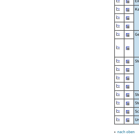
Ei
Ka
Ge
St
St
St
Sc
U
▴
nach oben