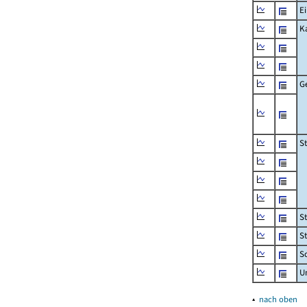
Ei
K
G
S
S
S
Sc
U
▴
nach oben