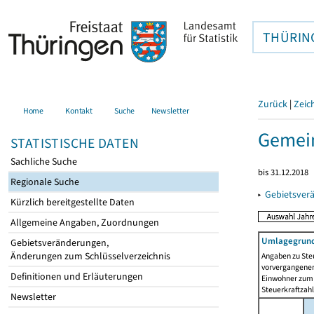
THÜRIN
Zurück
|
Zeic
Home
Kontakt
Suche
Newsletter
Gemei
STATISTISCHE DATEN
Sachliche Suche
bis 31.12.2018
Regionale Suche
▸
Gebietsver
Kürzlich bereitgestellte Daten
Allgemeine Angaben, Zuordnungen
Umlagegrund
Gebietsveränderungen,
Änderungen zum Schlüsselverzeichnis
Angaben zu Ste
vorvergangenen 
Definitionen und Erläuterungen
Einwohner zum 
Steuerkraftzah
Newsletter