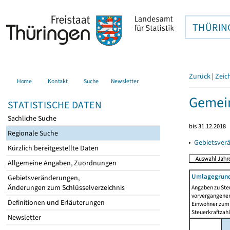
THÜRIN
Zurück
|
Zeic
Home
Kontakt
Suche
Newsletter
Gemei
STATISTISCHE DATEN
Sachliche Suche
bis 31.12.2018
Regionale Suche
▸
Gebietsver
Kürzlich bereitgestellte Daten
Allgemeine Angaben, Zuordnungen
Umlagegrund
Gebietsveränderungen,
Änderungen zum Schlüsselverzeichnis
Angaben zu Ste
vorvergangenen 
Definitionen und Erläuterungen
Einwohner zum 
Steuerkraftzah
Newsletter