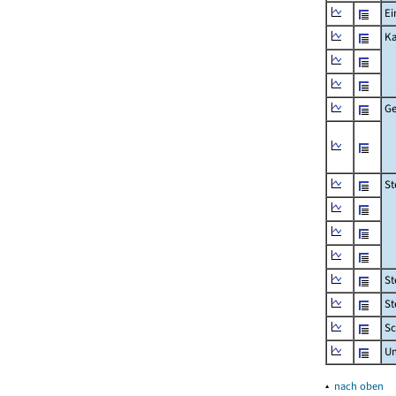
Ei
Ka
Ge
St
St
St
Sc
U
▴
nach oben