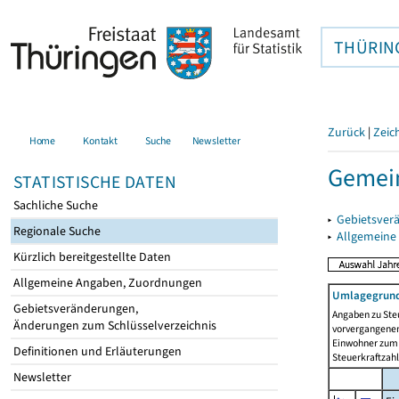
THÜRIN
Zurück
|
Zeic
Home
Kontakt
Suche
Newsletter
Gemein
STATISTISCHE DATEN
Sachliche Suche
▸
Gebietsver
Regionale Suche
▸
Allgemeine
Kürzlich bereitgestellte Daten
Allgemeine Angaben, Zuordnungen
Umlagegrund
Gebietsveränderungen,
Angaben zu Ste
Änderungen zum Schlüsselverzeichnis
vorvergangenen 
Einwohner zum 
Definitionen und Erläuterungen
Steuerkraftzah
Newsletter