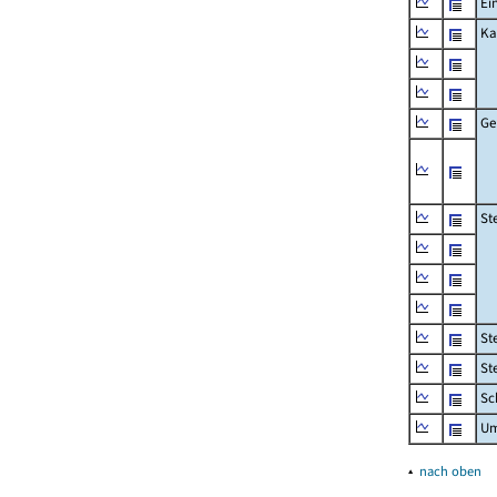
Ei
Ka
Ge
St
St
St
Sc
Um
▴
nach oben