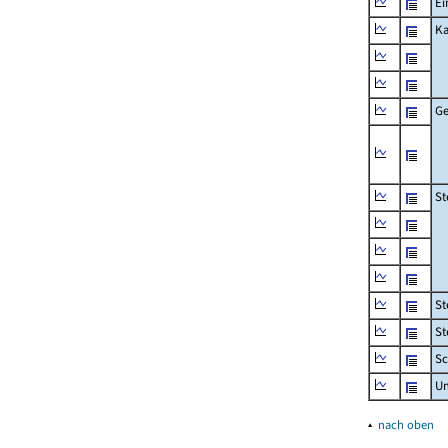
Ei
Ka
Ge
St
St
St
Sc
U
▴
nach oben