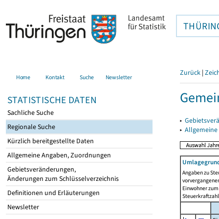
THÜRIN
Zurück
|
Zeic
Home
Kontakt
Suche
Newsletter
Gemein
STATISTISCHE DATEN
Sachliche Suche
▸
Gebietsver
Regionale Suche
▸
Allgemeine
Kürzlich bereitgestellte Daten
Allgemeine Angaben, Zuordnungen
Umlagegrund
Gebietsveränderungen,
Angaben zu Ste
Änderungen zum Schlüsselverzeichnis
vorvergangenen 
Einwohner zum 
Definitionen und Erläuterungen
Steuerkraftzah
Newsletter