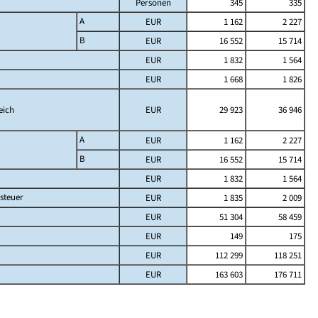
Personen
345
335
A
EUR
1 162
2 227
B
EUR
16 552
15 714
EUR
1 832
1 564
EUR
1 668
1 826
eich
EUR
29 923
36 946
A
EUR
1 162
2 227
B
EUR
16 552
15 714
EUR
1 832
1 564
steuer
EUR
1 835
2 009
EUR
51 304
58 459
EUR
149
175
EUR
112 299
118 251
EUR
163 603
176 711