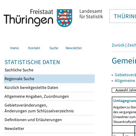
THÜRIN
Zurück
|
Zeic
Home
Kontakt
Suche
Newsletter
Gemein
STATISTISCHE DATEN
Sachliche Suche
▸
Gebietsver
Regionale Suche
▸
Allgemeine
Kürzlich bereitgestellte Daten
Allgemeine Angaben, Zuordnungen
Umlagegrund
Gebietsveränderungen,
Angaben zu Ste
Änderungen zum Schlüsselverzeichnis
des vergangenen
Einwohner zum 
Definitionen und Erläuterungen
Steuerkraftzah
Newsletter