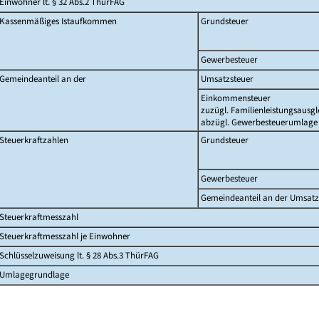
Einwohner lt. § 32 Abs.2 ThürFAG
Kassenmäßiges Istaufkommen
Grundsteuer
Gewerbesteuer
Gemeindeanteil an der
Umsatzsteuer
Einkommensteuer
zuzügl. Familienleistungsausgl
abzügl. Gewerbesteuerumlage
Steuerkraftzahlen
Grundsteuer
Gewerbesteuer
Gemeindeanteil an der Umsatz
Steuerkraftmesszahl
Steuerkraftmesszahl je Einwohner
Schlüsselzuweisung lt. § 28 Abs.3 ThürFAG
Umlagegrundlage