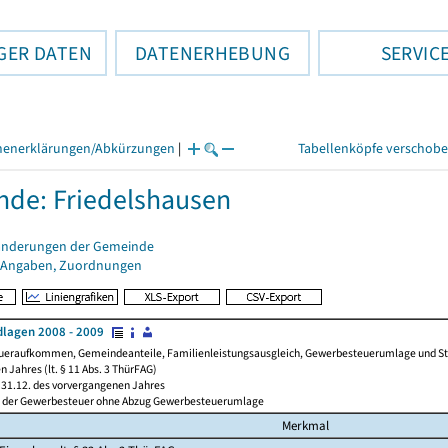
GER DATEN
DATENERHEBUNG
SERVIC
henerklärungen/Abkürzungen
|
Tabellenköpfe verschob
de: Friedelshausen
änderungen der Gemeinde
 Angaben, Zuordnungen
lagen 2008 - 2009
ueraufkommen, Gemeindeanteile, Familienleistungsausgleich, Gewerbesteuerumlage und Steue
 Jahres (lt. § 11 Abs. 3 ThürFAG)
31.12. des vorvergangenen Jahres
l der Gewerbesteuer ohne Abzug Gewerbesteuerumlage
Merkmal