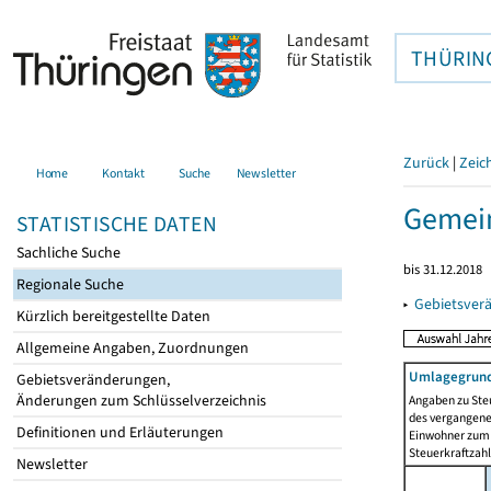
THÜRIN
Zurück
|
Zeic
Home
Kontakt
Suche
Newsletter
Gemei
STATISTISCHE DATEN
Sachliche Suche
bis 31.12.2018
Regionale Suche
▸
Gebietsver
Kürzlich bereitgestellte Daten
Allgemeine Angaben, Zuordnungen
Umlagegrund
Gebietsveränderungen,
Änderungen zum Schlüsselverzeichnis
Angaben zu Ste
des vergangenen
Definitionen und Erläuterungen
Einwohner zum 
Steuerkraftzah
Newsletter