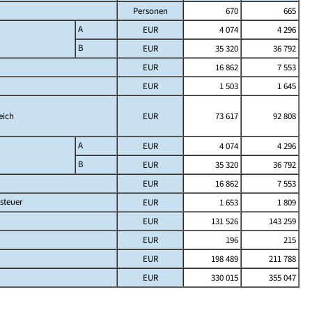
Personen
670
665
A
EUR
4 074
4 296
B
EUR
35 320
36 792
EUR
16 862
7 553
EUR
1 503
1 645
eich
EUR
73 617
92 808
A
EUR
4 074
4 296
B
EUR
35 320
36 792
EUR
16 862
7 553
steuer
EUR
1 653
1 809
EUR
131 526
143 259
EUR
196
215
EUR
198 489
211 788
EUR
330 015
355 047