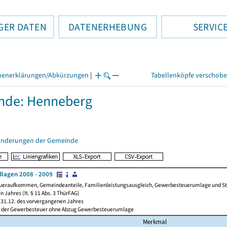
GER DATEN
DATENERHEBUNG
SERVIC
henerklärungen/Abkürzungen
|
Tabellenköpfe verschob
nde: Henneberg
änderungen der Gemeinde
lagen 2008 - 2009
ueraufkommen, Gemeindeanteile, Familienleistungsausgleich, Gewerbesteuerumlage und Steue
 Jahres (lt. § 11 Abs. 3 ThürFAG)
31.12. des vorvergangenen Jahres
l der Gewerbesteuer ohne Abzug Gewerbesteuerumlage
Merkmal