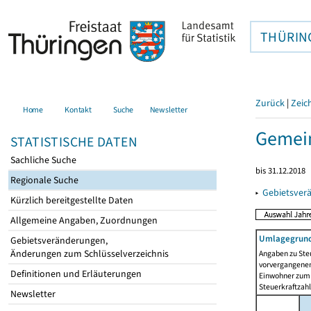
THÜRIN
Zurück
|
Zeic
Home
Kontakt
Suche
Newsletter
Gemei
STATISTISCHE DATEN
Sachliche Suche
bis 31.12.2018
Regionale Suche
▸
Gebietsver
Kürzlich bereitgestellte Daten
Allgemeine Angaben, Zuordnungen
Umlagegrund
Gebietsveränderungen,
Änderungen zum Schlüsselverzeichnis
Angaben zu Ste
vorvergangenen 
Definitionen und Erläuterungen
Einwohner zum 
Steuerkraftzah
Newsletter