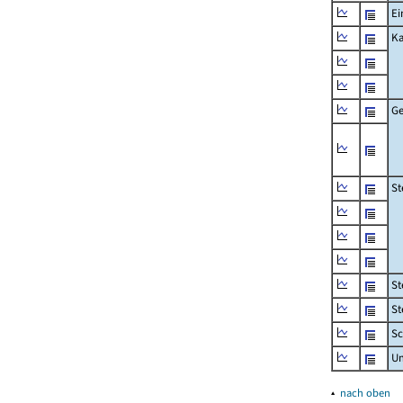
Ei
Ka
Ge
St
St
St
Sc
U
▴
nach oben