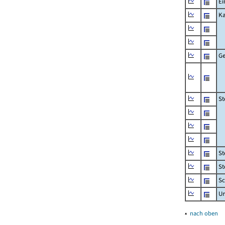
Ei
Ka
Ge
St
St
St
Sc
U
▴
nach oben