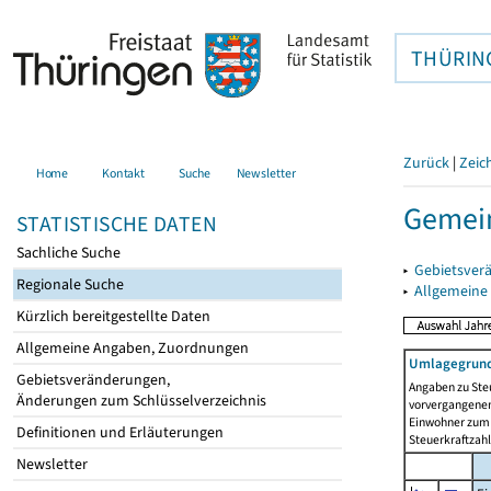
THÜRIN
Zurück
|
Zeic
Home
Kontakt
Suche
Newsletter
Gemein
STATISTISCHE DATEN
Sachliche Suche
▸
Gebietsver
Regionale Suche
▸
Allgemeine
Kürzlich bereitgestellte Daten
Allgemeine Angaben, Zuordnungen
Umlagegrund
Gebietsveränderungen,
Angaben zu Ste
Änderungen zum Schlüsselverzeichnis
vorvergangenen 
Einwohner zum 
Definitionen und Erläuterungen
Steuerkraftzah
Newsletter