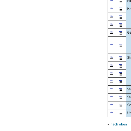
Ei
Ka
Ge
St
St
St
Sc
U
▴
nach oben