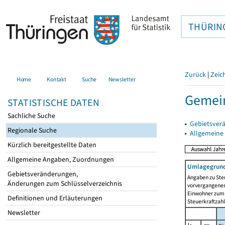
THÜRIN
Zurück
|
Zeic
Home
Kontakt
Suche
Newsletter
Gemei
STATISTISCHE DATEN
Sachliche Suche
▸
Gebietsver
Regionale Suche
▸
Allgemeine
Kürzlich bereitgestellte Daten
Allgemeine Angaben, Zuordnungen
Umlagegrund
Gebietsveränderungen,
Angaben zu Ste
Änderungen zum Schlüsselverzeichnis
vorvergangenen 
Einwohner zum 
Definitionen und Erläuterungen
Steuerkraftzah
Newsletter