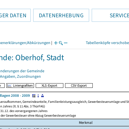
GER DATEN
DATENERHEBUNG
SERVIC
henerklärungen/Abkürzungen
|
Tabellenköpfe verschob
de: Oberhof, Stadt
änderungen der Gemeinde
 Angaben, Zuordnungen
lagen 2008 - 2009
ueraufkommen, Gemeindeanteile, Familienleistungsausgleich, Gewerbesteuerumlage und Steue
 Jahres (lt. § 11 Abs. 3 ThürFAG)
31.12. des vorvergangenen Jahres
l der Gewerbesteuer ohne Abzug Gewerbesteuerumlage
Merkmal