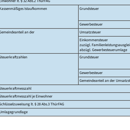
Einwohner lt. § 32 Abs.2 ThürFAG
Kassenmäßiges Istaufkommen
Grundsteuer
Gewerbesteuer
Gemeindeanteil an der
Umsatzsteuer
Einkommensteuer
zuzügl. Familienleistungsausgle
abzügl. Gewerbesteuerumlage
Steuerkraftzahlen
Grundsteuer
Gewerbesteuer
Gemeindeanteil an der Umsatzs
Steuerkraftmesszahl
Steuerkraftmesszahl je Einwohner
Schlüsselzuweisung lt. § 28 Abs.3 ThürFAG
Umlagegrundlage