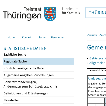
THÜRIN
Zurück
|
Zeic
Home
Kontakt
Suche
Newsletter
Gemein
STATISTISCHE DATEN
Sachliche Suche
▸
Gebietsver
Regionale Suche
▸
Allgemeine
Kürzlich bereitgestellte Daten
Allgemeine Angaben, Zuordnungen
Umlagegrund
Gebietsveränderungen,
Angaben zu Ste
Änderungen zum Schlüsselverzeichnis
des vergangenen
Einwohner zum 
Definitionen und Erläuterungen
Steuerkraftzah
Newsletter