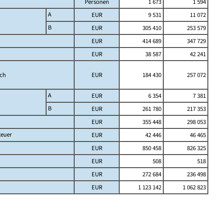
Personen
1 673
1 594
A
EUR
9 531
11 072
B
EUR
305 410
253 579
EUR
414 689
347 729
EUR
38 587
42 241
ich
EUR
184 430
257 072
A
EUR
6 354
7 381
B
EUR
261 780
217 353
EUR
355 448
298 053
teuer
EUR
42 446
46 465
EUR
850 458
826 325
EUR
508
518
EUR
272 684
236 498
EUR
1 123 142
1 062 823