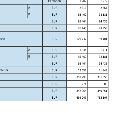
Personen
1 282
1 272
A
EUR
2 316
2 567
B
EUR
95 460
98 181
EUR
95 464
94 435
EUR
26 448
28 953
eich
EUR
129 732
159 481
A
EUR
1 544
1 711
B
EUR
95 460
98 181
EUR
95 464
94 435
steuer
EUR
29 093
31 848
EUR
351 293
385 656
EUR
274
303
EUR
342 954
349 451
EUR
694 247
735 107