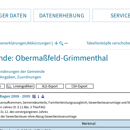
GER DATEN
DATENERHEBUNG
SERVIC
henerklärungen/Abkürzungen
|
Tabellenköpfe verschob
nde: Obermaßfeld-Grimmenthal
änderungen der Gemeinde
 Angaben, Zuordnungen
lagen 2008 - 2009
ueraufkommen, Gemeindeanteile, Familienleistungsausgleich, Gewerbesteuerumlage und Steue
 Jahres (lt. § 11 Abs. 3 ThürFAG)
31.12. des vorvergangenen Jahres
l der Gewerbesteuer ohne Abzug Gewerbesteuerumlage
Merkmal