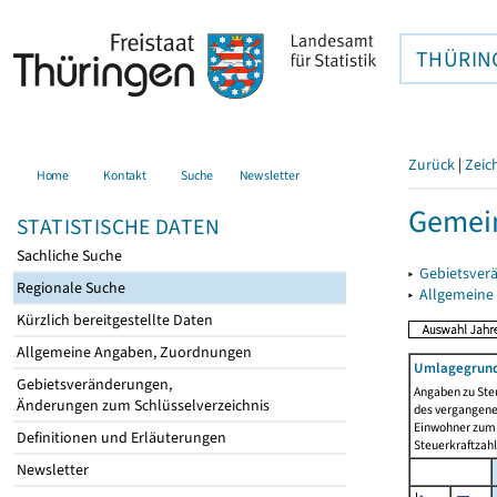
THÜRIN
Zurück
|
Zeic
Home
Kontakt
Suche
Newsletter
Gemei
STATISTISCHE DATEN
Sachliche Suche
▸
Gebietsver
Regionale Suche
▸
Allgemeine
Kürzlich bereitgestellte Daten
Allgemeine Angaben, Zuordnungen
Umlagegrund
Gebietsveränderungen,
Angaben zu Ste
Änderungen zum Schlüsselverzeichnis
des vergangenen
Einwohner zum 
Definitionen und Erläuterungen
Steuerkraftzah
Newsletter