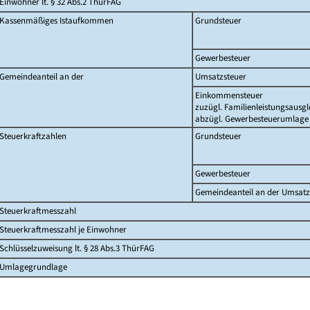
Einwohner lt. § 32 Abs.2 ThürFAG
Kassenmäßiges Istaufkommen
Grundsteuer
Gewerbesteuer
Gemeindeanteil an der
Umsatzsteuer
Einkommensteuer
zuzügl. Familienleistungsausgl
abzügl. Gewerbesteuerumlage
Steuerkraftzahlen
Grundsteuer
Gewerbesteuer
Gemeindeanteil an der Umsatz
Steuerkraftmesszahl
Steuerkraftmesszahl je Einwohner
Schlüsselzuweisung lt. § 28 Abs.3 ThürFAG
Umlagegrundlage