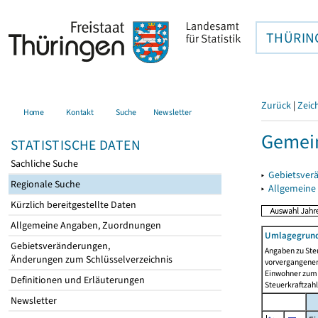
THÜRIN
Zurück
|
Zeic
Home
Kontakt
Suche
Newsletter
Gemei
STATISTISCHE DATEN
Sachliche Suche
▸
Gebietsver
Regionale Suche
▸
Allgemeine
Kürzlich bereitgestellte Daten
Allgemeine Angaben, Zuordnungen
Umlagegrund
Gebietsveränderungen,
Angaben zu Ste
Änderungen zum Schlüsselverzeichnis
vorvergangenen 
Einwohner zum 
Definitionen und Erläuterungen
Steuerkraftzah
Newsletter