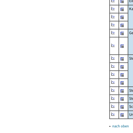
Ei
Ka
Ge
St
St
St
Sc
U
▴
nach oben