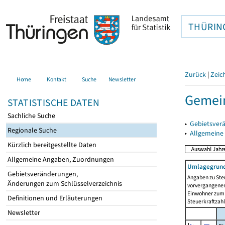
THÜRIN
Zurück
|
Zeic
Home
Kontakt
Suche
Newsletter
Gemein
STATISTISCHE DATEN
Sachliche Suche
▸
Gebietsver
Regionale Suche
▸
Allgemeine
Kürzlich bereitgestellte Daten
Allgemeine Angaben, Zuordnungen
Umlagegrund
Gebietsveränderungen,
Angaben zu Ste
Änderungen zum Schlüsselverzeichnis
vorvergangenen 
Einwohner zum 
Definitionen und Erläuterungen
Steuerkraftzah
Newsletter