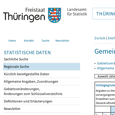
THÜRIN
Zurück
|
Zeic
Home
Kontakt
Suche
Newsletter
Gemei
STATISTISCHE DATEN
Sachliche Suche
▸
Gebietsver
Regionale Suche
▸
Allgemeine
Kürzlich bereitgestellte Daten
Allgemeine Angaben, Zuordnungen
Umlagegrund
Gebietsveränderungen,
Angaben zu Ste
Änderungen zum Schlüsselverzeichnis
vorvergangenen 
Einwohner zum 
Definitionen und Erläuterungen
Steuerkraftzah
Newsletter