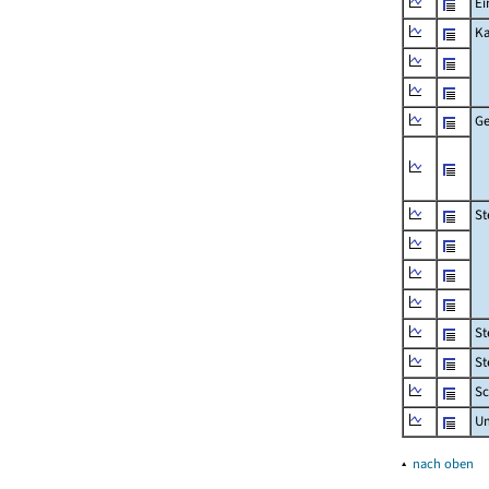
Ei
Ka
Ge
St
St
St
Sc
U
▴
nach oben