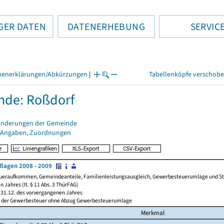
GER DATEN
DATENERHEBUNG
SERVIC
henerklärungen/Abkürzungen
|
Tabellenköpfe verschob
nde: Roßdorf
änderungen der Gemeinde
 Angaben, Zuordnungen
lagen 2008 - 2009
ueraufkommen, Gemeindeanteile, Familienleistungsausgleich, Gewerbesteuerumlage und Steue
 Jahres (lt. § 11 Abs. 3 ThürFAG)
31.12. des vorvergangenen Jahres
l der Gewerbesteuer ohne Abzug Gewerbesteuerumlage
Merkmal