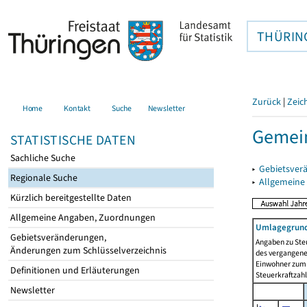
THÜRIN
Zurück
|
Zeic
Home
Kontakt
Suche
Newsletter
Gemei
STATISTISCHE DATEN
Sachliche Suche
▸
Gebietsver
Regionale Suche
▸
Allgemeine
Kürzlich bereitgestellte Daten
Allgemeine Angaben, Zuordnungen
Umlagegrund
Gebietsveränderungen,
Angaben zu Ste
Änderungen zum Schlüsselverzeichnis
des vergangenen
Einwohner zum 
Definitionen und Erläuterungen
Steuerkraftzah
Newsletter