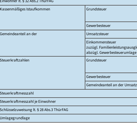
Einwohner lt. § 32 Abs.2 ThürFAG
Kassenmäßiges Istaufkommen
Grundsteuer
Gewerbesteuer
Gemeindeanteil an der
Umsatzsteuer
Einkommensteuer
zuzügl. Familienleistungsausgl
abzügl. Gewerbesteuerumlage
Steuerkraftzahlen
Grundsteuer
Gewerbesteuer
Gemeindeanteil an der Umsatz
Steuerkraftmesszahl
Steuerkraftmesszahl je Einwohner
Schlüsselzuweisung lt. § 28 Abs.3 ThürFAG
Umlagegrundlage