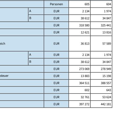
Personen
605
604
A
EUR
2 134
1 974
B
EUR
38 612
34 847
EUR
318 580
325 441
EUR
12 621
13 816
eich
EUR
36 813
57 589
A
EUR
2 134
1 974
B
EUR
38 612
34 847
EUR
273 069
278 949
steuer
EUR
13 883
15 198
EUR
364 511
388 557
EUR
602
643
EUR
32 761
53 624
EUR
397 272
442 181