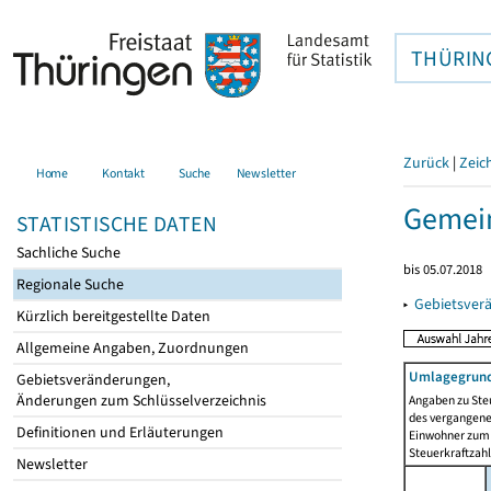
THÜRIN
Zurück
|
Zeic
Home
Kontakt
Suche
Newsletter
Gemein
STATISTISCHE DATEN
Sachliche Suche
bis 05.07.2018
Regionale Suche
▸
Gebietsver
Kürzlich bereitgestellte Daten
Allgemeine Angaben, Zuordnungen
Umlagegrund
Gebietsveränderungen,
Änderungen zum Schlüsselverzeichnis
Angaben zu Ste
des vergangenen
Definitionen und Erläuterungen
Einwohner zum 
Steuerkraftzah
Newsletter