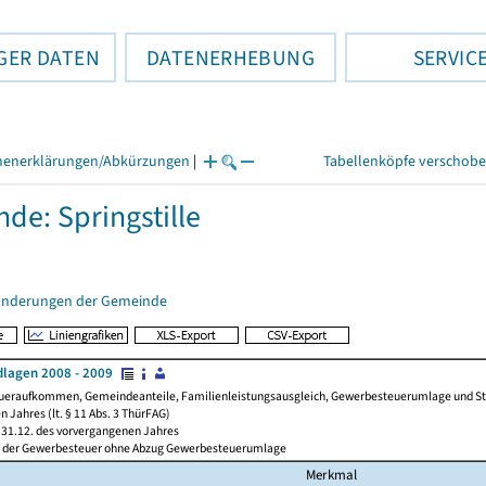
GER DATEN
DATENERHEBUNG
SERVIC
henerklärungen/Abkürzungen
|
Tabellenköpfe verschob
de: Springstille
änderungen der Gemeinde
lagen 2008 - 2009
ueraufkommen, Gemeindeanteile, Familienleistungsausgleich, Gewerbesteuerumlage und Steue
 Jahres (lt. § 11 Abs. 3 ThürFAG)
31.12. des vorvergangenen Jahres
l der Gewerbesteuer ohne Abzug Gewerbesteuerumlage
Merkmal