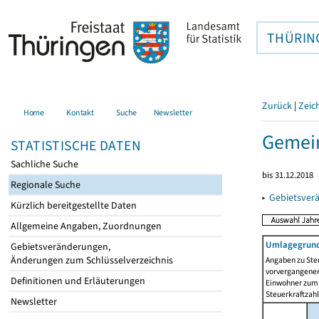
THÜRIN
Zurück
|
Zeic
Home
Kontakt
Suche
Newsletter
Gemein
STATISTISCHE DATEN
Sachliche Suche
bis 31.12.2018
Regionale Suche
▸
Gebietsver
Kürzlich bereitgestellte Daten
Allgemeine Angaben, Zuordnungen
Umlagegrund
Gebietsveränderungen,
Änderungen zum Schlüsselverzeichnis
Angaben zu Ste
vorvergangenen 
Definitionen und Erläuterungen
Einwohner zum 
Steuerkraftzah
Newsletter