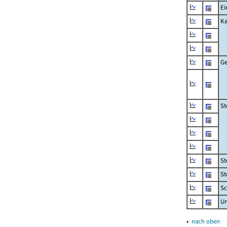
Ei
Ka
Ge
St
St
St
Sc
U
▴
nach oben