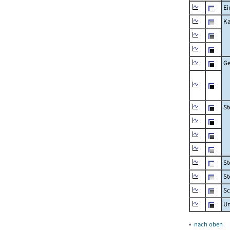
Ei
Ka
Ge
St
St
St
Sc
U
▴
nach oben