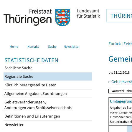
THÜRIN
Zurück
|
Zeic
Home
Kontakt
Suche
Newsletter
Gemei
STATISTISCHE DATEN
Sachliche Suche
bis 31.12.2018
Regionale Suche
▸
Gebietsver
Kürzlich bereitgestellte Daten
Allgemeine Angaben, Zuordnungen
Umlagegrund
Gebietsveränderungen,
Änderungen zum Schlüsselverzeichnis
Angaben zu Ste
vorvergangenen 
Definitionen und Erläuterungen
Einwohner zum 
Steuerkraftzah
Newsletter