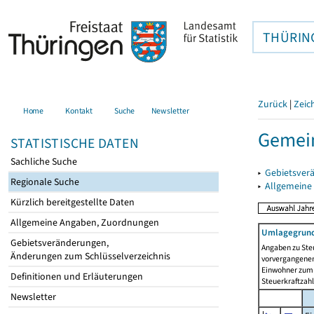
THÜRIN
Zurück
|
Zeic
Home
Kontakt
Suche
Newsletter
Gemein
STATISTISCHE DATEN
Sachliche Suche
▸
Gebietsver
Regionale Suche
▸
Allgemeine
Kürzlich bereitgestellte Daten
Allgemeine Angaben, Zuordnungen
Umlagegrund
Gebietsveränderungen,
Angaben zu Ste
Änderungen zum Schlüsselverzeichnis
vorvergangenen 
Einwohner zum 
Definitionen und Erläuterungen
Steuerkraftzah
Newsletter