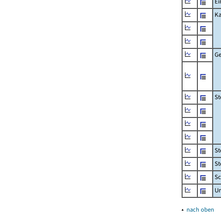
Ei
Ka
Ge
St
St
St
Sc
U
▴
nach oben