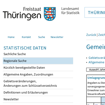
THÜRIN
Zurück
|
Zeic
Home
Kontakt
Suche
Newsletter
Gemein
STATISTISCHE DATEN
Sachliche Suche
▸
Gebietsver
Regionale Suche
▸
Allgemeine
Kürzlich bereitgestellte Daten
Allgemeine Angaben, Zuordnungen
Umlagegrund
Gebietsveränderungen,
Angaben zu Ste
Änderungen zum Schlüsselverzeichnis
vorvergangenen 
Einwohner zum 
Definitionen und Erläuterungen
Steuerkraftzah
Newsletter