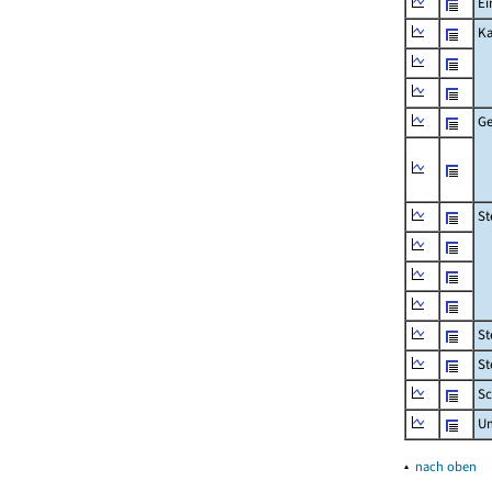
Ei
Ka
Ge
St
St
St
Sc
U
▴
nach oben