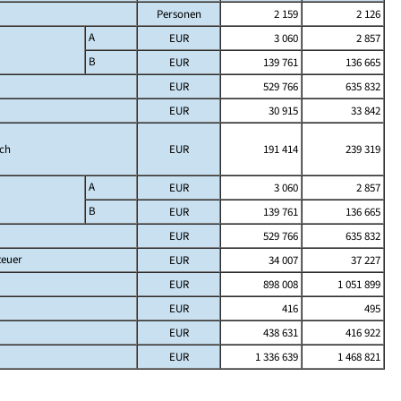
Personen
2 159
2 126
A
EUR
3 060
2 857
B
EUR
139 761
136 665
EUR
529 766
635 832
EUR
30 915
33 842
ich
EUR
191 414
239 319
A
EUR
3 060
2 857
B
EUR
139 761
136 665
EUR
529 766
635 832
teuer
EUR
34 007
37 227
EUR
898 008
1 051 899
EUR
416
495
EUR
438 631
416 922
EUR
1 336 639
1 468 821