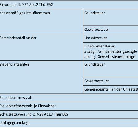
Einwohner lt. § 32 Abs.2 ThürFAG
Kassenmäßiges Istaufkommen
Grundsteuer
Gewerbesteuer
Gemeindeanteil an der
Umsatzsteuer
Einkommensteuer
zuzügl. Familienleistungsausgle
abzügl. Gewerbesteuerumlage
Steuerkraftzahlen
Grundsteuer
Gewerbesteuer
Gemeindeanteil an der Umsatzs
Steuerkraftmesszahl
Steuerkraftmesszahl je Einwohner
Schlüsselzuweisung lt. § 28 Abs.3 ThürFAG
Umlagegrundlage