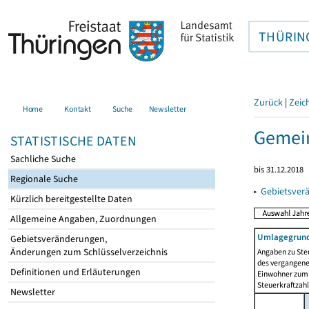
THÜRIN
Zurück
|
Zeic
Home
Kontakt
Suche
Newsletter
Gemein
STATISTISCHE DATEN
Sachliche Suche
bis 31.12.2018
Regionale Suche
▸
Gebietsver
Kürzlich bereitgestellte Daten
Allgemeine Angaben, Zuordnungen
Umlagegrund
Gebietsveränderungen,
Änderungen zum Schlüsselverzeichnis
Angaben zu Ste
des vergangenen
Definitionen und Erläuterungen
Einwohner zum 
Steuerkraftzah
Newsletter