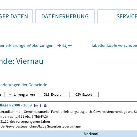
GER DATEN
DATENERHEBUNG
SERVIC
henerklärungen/Abkürzungen
|
Tabellenköpfe verschob
de: Viernau
änderungen der Gemeinde
lagen 2008 - 2009
ueraufkommen, Gemeindeanteile, Familienleistungsausgleich, Gewerbesteuerumlage und Steue
 Jahres (lt. § 11 Abs. 3 ThürFAG)
31.12. des vorvergangenen Jahres
l der Gewerbesteuer ohne Abzug Gewerbesteuerumlage
Merkmal