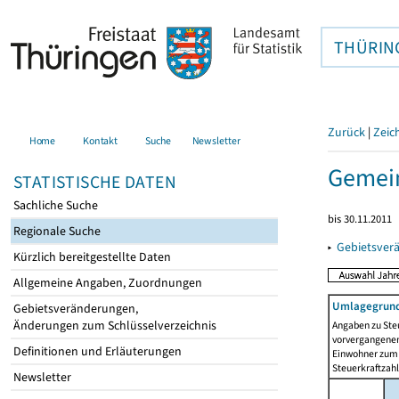
THÜRIN
Zurück
|
Zeic
Home
Kontakt
Suche
Newsletter
Gemei
STATISTISCHE DATEN
Sachliche Suche
bis 30.11.2011
Regionale Suche
▸
Gebietsver
Kürzlich bereitgestellte Daten
Allgemeine Angaben, Zuordnungen
Umlagegrund
Gebietsveränderungen,
Änderungen zum Schlüsselverzeichnis
Angaben zu Ste
vorvergangenen 
Definitionen und Erläuterungen
Einwohner zum 
Steuerkraftzah
Newsletter