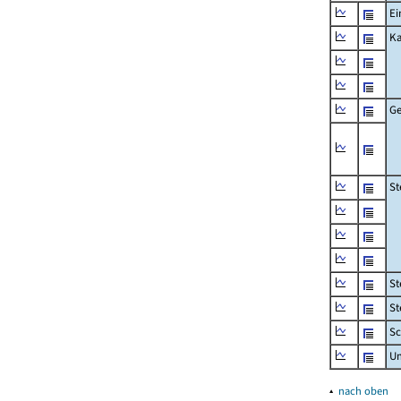
Ei
Ka
Ge
St
St
St
Sc
U
▴
nach oben