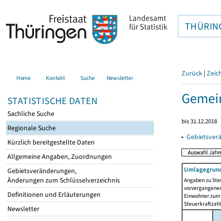
THÜRIN
Zurück
|
Zeic
Home
Kontakt
Suche
Newsletter
Gemein
STATISTISCHE DATEN
Sachliche Suche
bis 31.12.2018
Regionale Suche
▸
Gebietsver
Kürzlich bereitgestellte Daten
Allgemeine Angaben, Zuordnungen
Umlagegrund
Gebietsveränderungen,
Änderungen zum Schlüsselverzeichnis
Angaben zu Ste
vorvergangenen 
Definitionen und Erläuterungen
Einwohner zum 
Steuerkraftzah
Newsletter