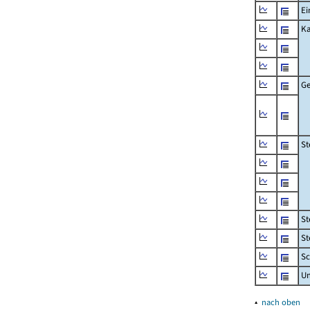
Ei
Ka
Ge
St
St
St
Sc
U
▴
nach oben