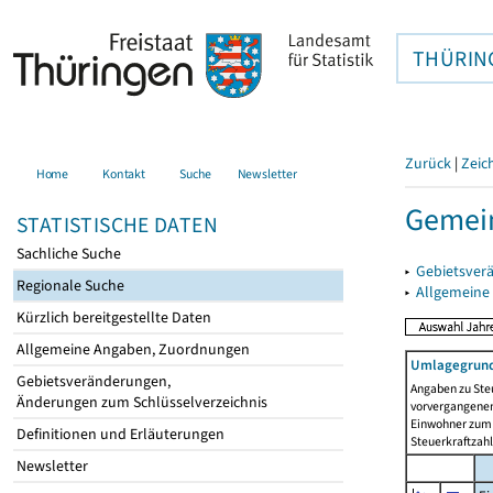
THÜRIN
Zurück
|
Zeic
Home
Kontakt
Suche
Newsletter
Gemein
STATISTISCHE DATEN
Sachliche Suche
▸
Gebietsver
Regionale Suche
▸
Allgemeine
Kürzlich bereitgestellte Daten
Allgemeine Angaben, Zuordnungen
Umlagegrund
Gebietsveränderungen,
Angaben zu Ste
Änderungen zum Schlüsselverzeichnis
vorvergangenen 
Einwohner zum 
Definitionen und Erläuterungen
Steuerkraftzah
Newsletter