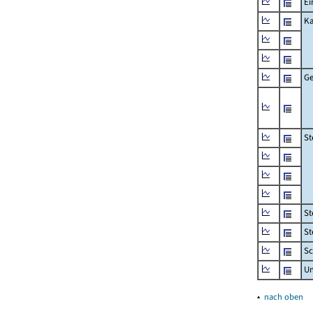
Ei
Ka
Ge
St
St
St
Sc
U
▴
nach oben