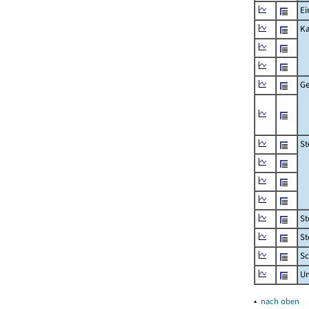
Ei
Ka
Ge
St
St
St
Sc
U
▴
nach oben