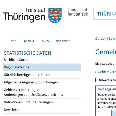
THÜRIN
Zurück
|
Zeic
Home
Kontakt
Suche
Newsletter
Gemein
STATISTISCHE DATEN
Sachliche Suche
bis 30.11.2011
Regionale Suche
▸
Gebietsver
Kürzlich bereitgestellte Daten
Allgemeine Angaben, Zuordnungen
Umlagegrund
Gebietsveränderungen,
Änderungen zum Schlüsselverzeichnis
Angaben zu Ste
vorvergangenen 
Definitionen und Erläuterungen
Einwohner zum 
Steuerkraftzah
Newsletter