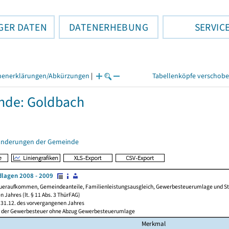
GER DATEN
DATENERHEBUNG
SERVIC
henerklärungen/Abkürzungen
|
Tabellenköpfe verschob
nde: Goldbach
änderungen der Gemeinde
lagen 2008 - 2009
ueraufkommen, Gemeindeanteile, Familienleistungsausgleich, Gewerbesteuerumlage und Steue
 Jahres (lt. § 11 Abs. 3 ThürFAG)
31.12. des vorvergangenen Jahres
l der Gewerbesteuer ohne Abzug Gewerbesteuerumlage
Merkmal