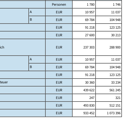
Personen
1 780
1 746
A
EUR
10 957
11 037
B
EUR
69 784
104 948
EUR
91 218
123 125
EUR
27 600
30 213
ich
EUR
237 303
288 900
A
EUR
10 957
11 037
B
EUR
69 784
104 948
EUR
91 218
123 125
teuer
EUR
30 360
33 234
EUR
439 622
561 245
EUR
247
321
EUR
493 830
512 151
EUR
933 452
1 073 396