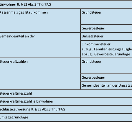
Einwohner lt. § 32 Abs.2 ThürFAG
Kassenmäßiges Istaufkommen
Grundsteuer
Gewerbesteuer
Gemeindeanteil an der
Umsatzsteuer
Einkommensteuer
zuzügl. Familienleistungsausgle
abzügl. Gewerbesteuerumlage
Steuerkraftzahlen
Grundsteuer
Gewerbesteuer
Gemeindeanteil an der Umsatzs
Steuerkraftmesszahl
Steuerkraftmesszahl je Einwohner
Schlüsselzuweisung lt. § 28 Abs.3 ThürFAG
Umlagegrundlage