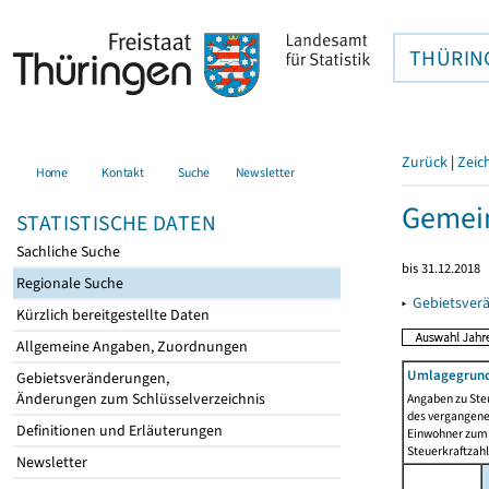
THÜRIN
Zurück
|
Zeic
Home
Kontakt
Suche
Newsletter
Gemei
STATISTISCHE DATEN
Sachliche Suche
bis 31.12.2018
Regionale Suche
▸
Gebietsver
Kürzlich bereitgestellte Daten
Allgemeine Angaben, Zuordnungen
Umlagegrund
Gebietsveränderungen,
Änderungen zum Schlüsselverzeichnis
Angaben zu Ste
des vergangenen
Definitionen und Erläuterungen
Einwohner zum 
Steuerkraftzah
Newsletter