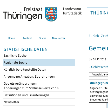
THÜRIN
Zurück
|
Zeic
Home
Kontakt
Suche
Newsletter
Gemein
STATISTISCHE DATEN
Sachliche Suche
bis 31.12.2018
Regionale Suche
▸
Gebietsver
Kürzlich bereitgestellte Daten
Allgemeine Angaben, Zuordnungen
Umlagegrund
Gebietsveränderungen,
Änderungen zum Schlüsselverzeichnis
Angaben zu Ste
des vergangenen
Definitionen und Erläuterungen
Einwohner zum 
Steuerkraftzah
Newsletter