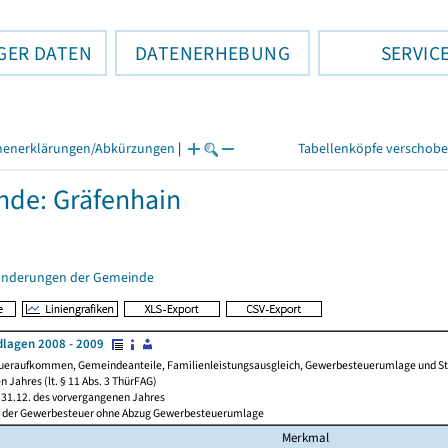
GER DATEN
DATENERHEBUNG
SERVIC
henerklärungen/Abkürzungen
|
Tabellenköpfe verschob
de: Gräfenhain
änderungen der Gemeinde
lagen 2008 - 2009
ueraufkommen, Gemeindeanteile, Familienleistungsausgleich, Gewerbesteuerumlage und Steue
 Jahres (lt. § 11 Abs. 3 ThürFAG)
31.12. des vorvergangenen Jahres
l der Gewerbesteuer ohne Abzug Gewerbesteuerumlage
Merkmal