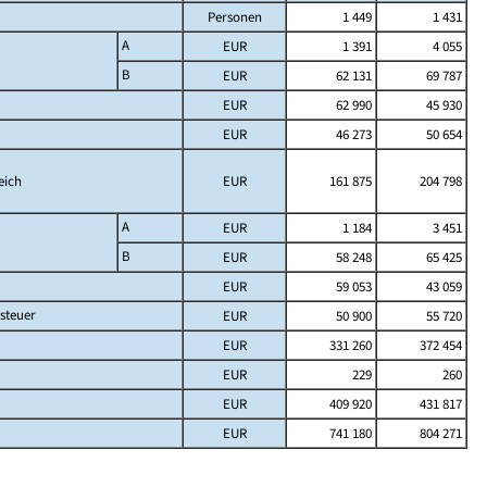
Personen
1 449
1 431
A
EUR
1 391
4 055
B
EUR
62 131
69 787
EUR
62 990
45 930
EUR
46 273
50 654
eich
EUR
161 875
204 798
A
EUR
1 184
3 451
B
EUR
58 248
65 425
EUR
59 053
43 059
steuer
EUR
50 900
55 720
EUR
331 260
372 454
EUR
229
260
EUR
409 920
431 817
EUR
741 180
804 271