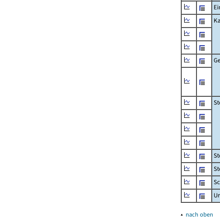
Ei
Ka
Ge
St
St
St
Sc
U
▴
nach oben