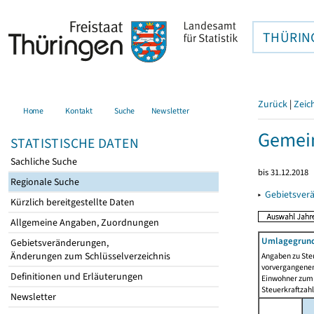
THÜRIN
Zurück
|
Zeic
Home
Kontakt
Suche
Newsletter
Gemei
STATISTISCHE DATEN
Sachliche Suche
bis 31.12.2018
Regionale Suche
▸
Gebietsver
Kürzlich bereitgestellte Daten
Allgemeine Angaben, Zuordnungen
Umlagegrund
Gebietsveränderungen,
Änderungen zum Schlüsselverzeichnis
Angaben zu Ste
vorvergangenen 
Definitionen und Erläuterungen
Einwohner zum 
Steuerkraftzah
Newsletter