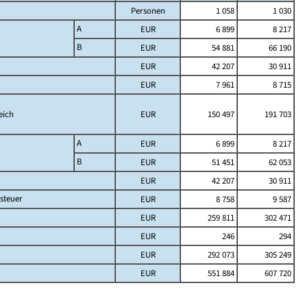
Personen
1 058
1 030
A
EUR
6 899
8 217
B
EUR
54 881
66 190
EUR
42 207
30 911
EUR
7 961
8 715
eich
EUR
150 497
191 703
A
EUR
6 899
8 217
B
EUR
51 451
62 053
EUR
42 207
30 911
steuer
EUR
8 758
9 587
EUR
259 811
302 471
EUR
246
294
EUR
292 073
305 249
EUR
551 884
607 720