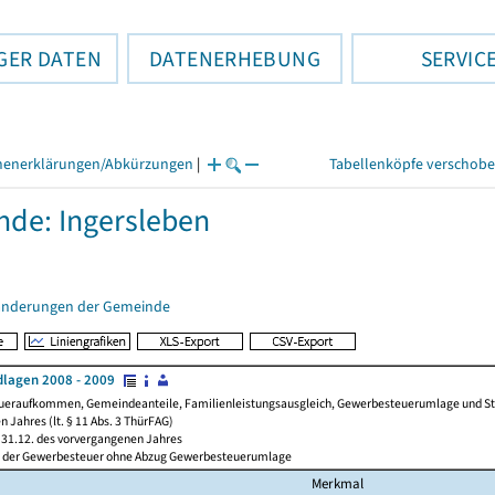
GER DATEN
DATENERHEBUNG
SERVIC
henerklärungen/Abkürzungen
|
Tabellenköpfe verschob
de: Ingersleben
änderungen der Gemeinde
lagen 2008 - 2009
ueraufkommen, Gemeindeanteile, Familienleistungsausgleich, Gewerbesteuerumlage und Steue
 Jahres (lt. § 11 Abs. 3 ThürFAG)
31.12. des vorvergangenen Jahres
l der Gewerbesteuer ohne Abzug Gewerbesteuerumlage
Merkmal