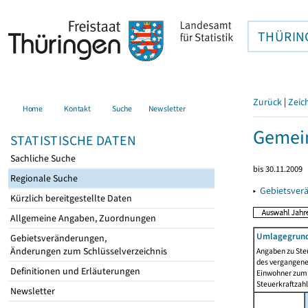
THÜRIN
Zurück
|
Zeic
Home
Kontakt
Suche
Newsletter
Gemein
STATISTISCHE DATEN
Sachliche Suche
bis 30.11.2009
Regionale Suche
▸
Gebietsver
Kürzlich bereitgestellte Daten
Allgemeine Angaben, Zuordnungen
Umlagegrund
Gebietsveränderungen,
Änderungen zum Schlüsselverzeichnis
Angaben zu Ste
des vergangenen
Definitionen und Erläuterungen
Einwohner zum 
Steuerkraftzah
Newsletter