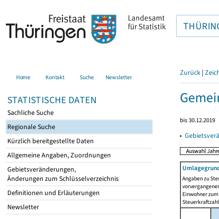
THÜRIN
Zurück
|
Zeic
Home
Kontakt
Suche
Newsletter
Gemein
STATISTISCHE DATEN
Sachliche Suche
bis 30.12.2019
Regionale Suche
▸
Gebietsver
Kürzlich bereitgestellte Daten
Allgemeine Angaben, Zuordnungen
Umlagegrund
Gebietsveränderungen,
Änderungen zum Schlüsselverzeichnis
Angaben zu Ste
vorvergangenen 
Definitionen und Erläuterungen
Einwohner zum 
Steuerkraftzah
Newsletter