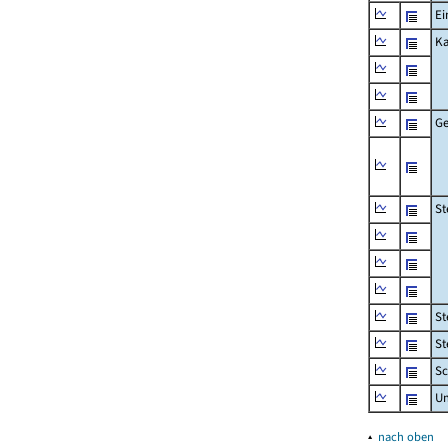
Ei
Ka
Ge
St
St
St
Sc
U
▴
nach oben