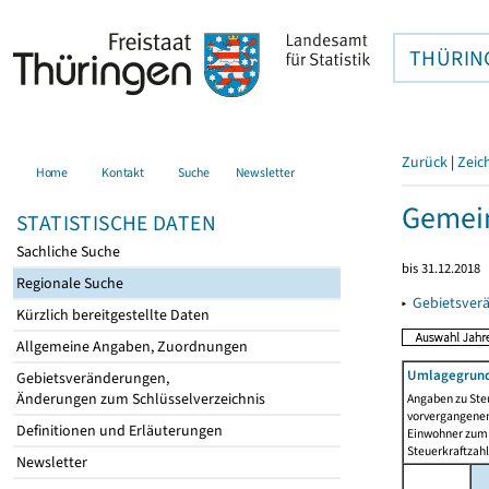
THÜRIN
Zurück
|
Zeic
Home
Kontakt
Suche
Newsletter
Gemei
STATISTISCHE DATEN
Sachliche Suche
bis 31.12.2018
Regionale Suche
▸
Gebietsver
Kürzlich bereitgestellte Daten
Allgemeine Angaben, Zuordnungen
Umlagegrund
Gebietsveränderungen,
Änderungen zum Schlüsselverzeichnis
Angaben zu Ste
vorvergangenen 
Definitionen und Erläuterungen
Einwohner zum 
Steuerkraftzah
Newsletter