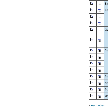
Ei
Ka
Ge
St
St
St
Sc
U
▴
nach oben