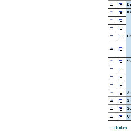
Ei
Ka
Ge
St
St
St
Sc
U
▴
nach oben