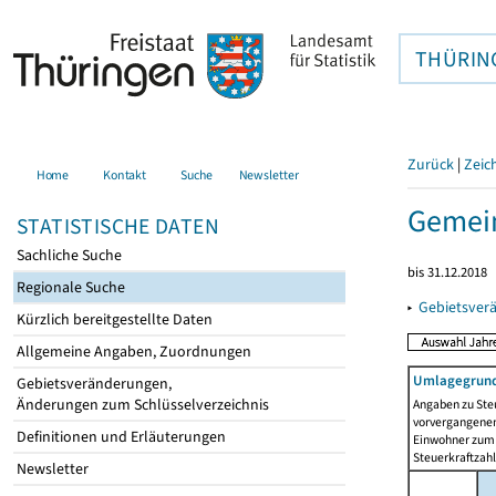
THÜRIN
Zurück
|
Zeic
Home
Kontakt
Suche
Newsletter
Gemei
STATISTISCHE DATEN
Sachliche Suche
bis 31.12.2018
Regionale Suche
▸
Gebietsver
Kürzlich bereitgestellte Daten
Allgemeine Angaben, Zuordnungen
Umlagegrund
Gebietsveränderungen,
Änderungen zum Schlüsselverzeichnis
Angaben zu Ste
vorvergangenen 
Definitionen und Erläuterungen
Einwohner zum 
Steuerkraftzah
Newsletter