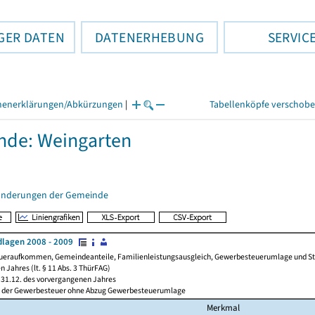
GER DATEN
DATENERHEBUNG
SERVIC
henerklärungen/Abkürzungen
|
Tabellenköpfe verschob
nde: Weingarten
änderungen der Gemeinde
lagen 2008 - 2009
ueraufkommen, Gemeindeanteile, Familienleistungsausgleich, Gewerbesteuerumlage und Steue
 Jahres (lt. § 11 Abs. 3 ThürFAG)
31.12. des vorvergangenen Jahres
l der Gewerbesteuer ohne Abzug Gewerbesteuerumlage
Merkmal