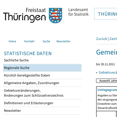
THÜRIN
Zurück
|
Zeic
Home
Kontakt
Suche
Newsletter
Gemei
STATISTISCHE DATEN
Sachliche Suche
bis 30.11.2011
Regionale Suche
▸
Gebietsver
Kürzlich bereitgestellte Daten
Allgemeine Angaben, Zuordnungen
Umlagegrund
Gebietsveränderungen,
Änderungen zum Schlüsselverzeichnis
Angaben zu Ste
des vergangenen
Definitionen und Erläuterungen
Einwohner zum 
Steuerkraftzah
Newsletter