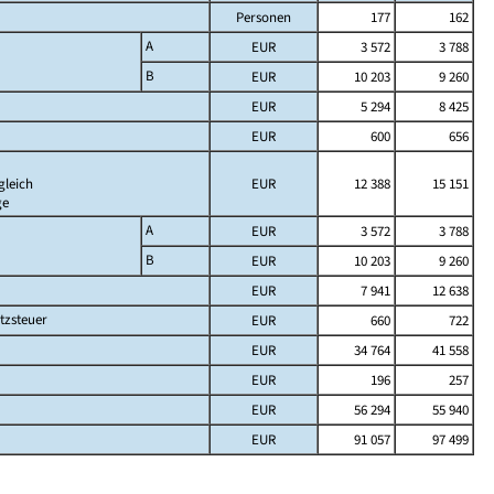
Personen
177
162
A
EUR
3 572
3 788
B
EUR
10 203
9 260
EUR
5 294
8 425
EUR
600
656
gleich
EUR
12 388
15 151
ge
A
EUR
3 572
3 788
B
EUR
10 203
9 260
EUR
7 941
12 638
tzsteuer
EUR
660
722
EUR
34 764
41 558
EUR
196
257
EUR
56 294
55 940
EUR
91 057
97 499