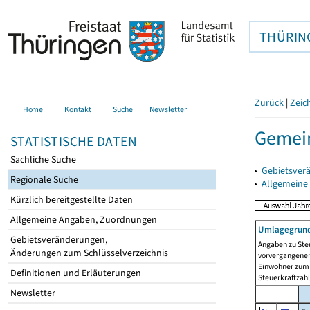
THÜRIN
Zurück
|
Zeic
Home
Kontakt
Suche
Newsletter
Gemei
STATISTISCHE DATEN
Sachliche Suche
▸
Gebietsver
Regionale Suche
▸
Allgemeine
Kürzlich bereitgestellte Daten
Allgemeine Angaben, Zuordnungen
Umlagegrund
Gebietsveränderungen,
Angaben zu Ste
Änderungen zum Schlüsselverzeichnis
vorvergangenen 
Einwohner zum 
Definitionen und Erläuterungen
Steuerkraftzah
Newsletter