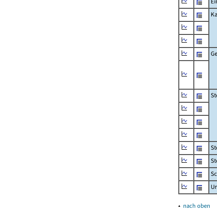
Ei
Ka
Ge
St
St
St
Sc
U
▴
nach oben