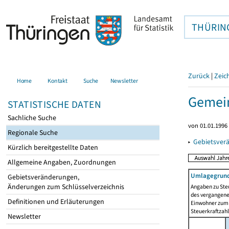
THÜRIN
Zurück
|
Zeic
Home
Kontakt
Suche
Newsletter
Gemein
STATISTISCHE DATEN
Sachliche Suche
von 01.01.1996 
Regionale Suche
▸
Gebietsver
Kürzlich bereitgestellte Daten
Allgemeine Angaben, Zuordnungen
Umlagegrund
Gebietsveränderungen,
Änderungen zum Schlüsselverzeichnis
Angaben zu Ste
des vergangenen
Definitionen und Erläuterungen
Einwohner zum 
Steuerkraftzah
Newsletter