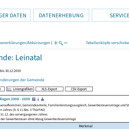
GER DATEN
DATENERHEBUNG
SERVIC
henerklärungen/Abkürzungen
|
Tabellenköpfe verschob
de: Leinatal
bis 30.12.2019
änderungen der Gemeinde
lagen 2008 - 2009
ueraufkommen, Gemeindeanteile, Familienleistungsausgleich, Gewerbesteuerumlage und Steue
 Jahres (lt. § 11 Abs. 3 ThürFAG)
31.12. des vorvergangenen Jahres
l der Gewerbesteuer ohne Abzug Gewerbesteuerumlage
Merkmal