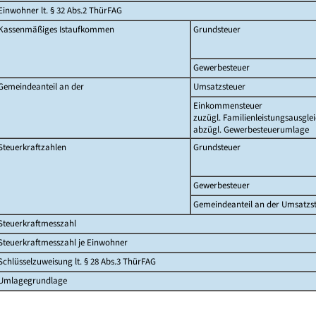
Einwohner lt. § 32 Abs.2 ThürFAG
Kassenmäßiges Istaufkommen
Grundsteuer
Gewerbesteuer
Gemeindeanteil an der
Umsatzsteuer
Einkommensteuer
zuzügl. Familienleistungsausgle
abzügl. Gewerbesteuerumlage
Steuerkraftzahlen
Grundsteuer
Gewerbesteuer
Gemeindeanteil an der Umsatzs
Steuerkraftmesszahl
Steuerkraftmesszahl je Einwohner
Schlüsselzuweisung lt. § 28 Abs.3 ThürFAG
Umlagegrundlage