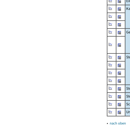
Ei
Ka
Ge
St
St
St
Sc
U
▴
nach oben