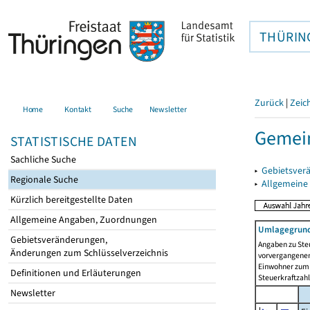
THÜRIN
Zurück
|
Zeic
Home
Kontakt
Suche
Newsletter
Gemein
STATISTISCHE DATEN
Sachliche Suche
▸
Gebietsver
Regionale Suche
▸
Allgemeine
Kürzlich bereitgestellte Daten
Allgemeine Angaben, Zuordnungen
Umlagegrund
Gebietsveränderungen,
Angaben zu Ste
Änderungen zum Schlüsselverzeichnis
vorvergangenen 
Einwohner zum 
Definitionen und Erläuterungen
Steuerkraftzah
Newsletter