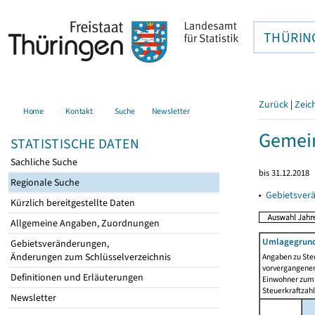
THÜRIN
Zurück
|
Zeic
Home
Kontakt
Suche
Newsletter
Gemein
STATISTISCHE DATEN
Sachliche Suche
bis 31.12.2018
Regionale Suche
▸
Gebietsver
Kürzlich bereitgestellte Daten
Allgemeine Angaben, Zuordnungen
Umlagegrund
Gebietsveränderungen,
Änderungen zum Schlüsselverzeichnis
Angaben zu Ste
vorvergangenen 
Definitionen und Erläuterungen
Einwohner zum 
Steuerkraftzah
Newsletter