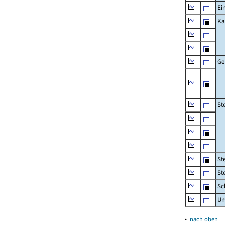
Ei
Ka
Ge
St
St
St
Sc
Um
▴
nach oben