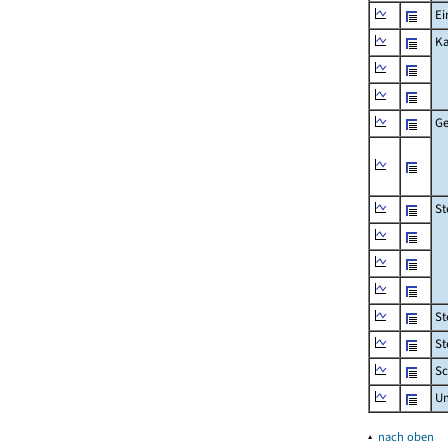
Ei
Ka
Ge
St
St
St
Sc
U
▴
nach oben