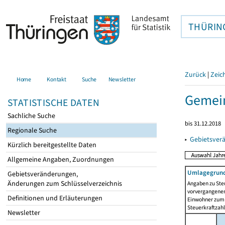
THÜRIN
Zurück
|
Zeic
Home
Kontakt
Suche
Newsletter
Gemein
STATISTISCHE DATEN
Sachliche Suche
bis 31.12.2018
Regionale Suche
▸
Gebietsver
Kürzlich bereitgestellte Daten
Allgemeine Angaben, Zuordnungen
Umlagegrund
Gebietsveränderungen,
Änderungen zum Schlüsselverzeichnis
Angaben zu Ste
vorvergangenen 
Definitionen und Erläuterungen
Einwohner zum 
Steuerkraftzah
Newsletter