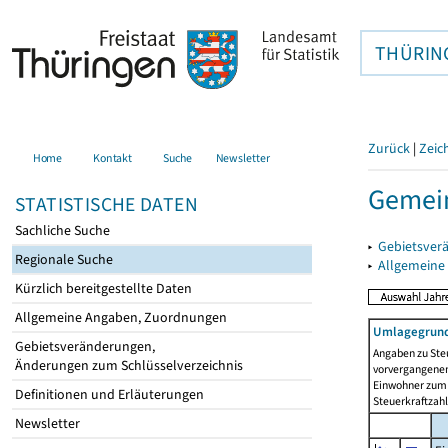
THÜRIN
Zurück
|
Zeic
Home
Kontakt
Suche
Newsletter
Gemei
STATISTISCHE DATEN
Sachliche Suche
▸
Gebietsver
Regionale Suche
▸
Allgemeine
Kürzlich bereitgestellte Daten
Allgemeine Angaben, Zuordnungen
Umlagegrund
Gebietsveränderungen,
Angaben zu Ste
Änderungen zum Schlüsselverzeichnis
vorvergangenen 
Einwohner zum 
Definitionen und Erläuterungen
Steuerkraftzah
Newsletter