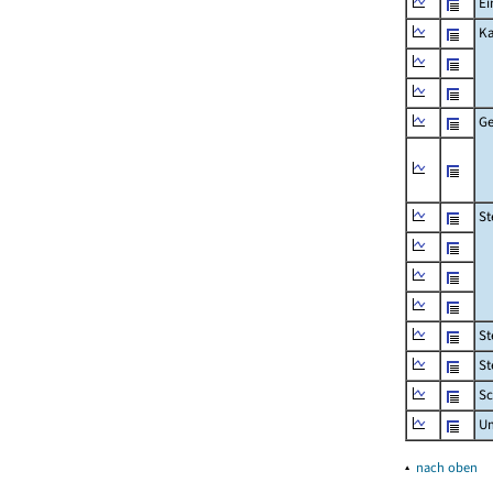
Ei
Ka
Ge
St
St
St
Sc
U
▴
nach oben